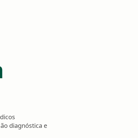
m
dicos
são diagnóstica e